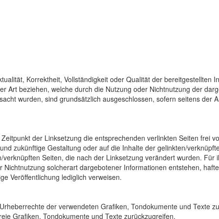
alität, Korrektheit, Vollständigkeit oder Qualität der bereitgestellte
eller Art beziehen, welche durch die Nutzung oder Nichtnutzung der da
rsacht wurden, sind grundsätzlich ausgeschlossen, sofern seitens der A
Zeitpunkt der Linksetzung die entsprechenden verlinkten Seiten frei vo
le und zukünftige Gestaltung oder auf die Inhalte der gelinkten/verknüpf
en/verknüpften Seiten, die nach der Linksetzung verändert wurden. Für i
Nichtnutzung solcherart dargebotener Informationen entstehen, haftet 
ige Veröffentlichung lediglich verweisen.
ie Urheberrechte der verwendeten Grafiken, Tondokumente und Texte zu 
reie Grafiken, Tondokumente und Texte zurückzugreifen.