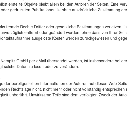
lbst erstellte Objekte bleibt allein bei den Autoren der Seiten. Eine Ve
der gedruckten Publikationen ist ohne ausdrückliche Zustimmung der 
 Links fremde Rechte Dritter oder gesetzliche Bestimmungen verletzen, 
nverzüglich entfernt oder geändert werden, ohne dass von Ihrer Seit
ge Kontaktaufnahme ausgelöste Kosten werden zurückgewiesen und geg
-Nempitz GmbH per eMail übersendet werden, ist insbesondere bei der 
gt solche Daten zu lesen oder zu verändern.
s
e der bereitgestellten Informationen der Autoren auf diesen Web-Seite
en Rechtslage nicht, nicht mehr oder nicht vollständig entsprechen so
ltigkeit unberührt. Unwirksame Teile sind dem verfolgten Zweck der A